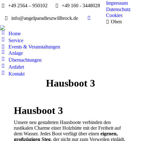
Impressum
+49 2564 – 950102
+49 160 - 3448028
Datenschutz
Cookies
info@angelparadieszwillbrock.de
Facebook
Oben
page
Home
opens
Service
in
Events & Veranstaltungen
new
Anlage
window
Übernachtungen
Anfahrt
Kontakt
Hausboot 3
Hausboot 3
Unsere neu gestalteten Hausboote verbinden den
rustikalen Charme einer Holzhütte mit der Freiheit auf
dem Wasser. Jedes Boot verfügt über einen
eigenen,
großzügigen Steg
, der nicht nur zum Verweilen einlädt,