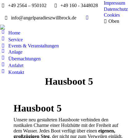
Impressum
+49 2564 – 950102
+49 160 - 3448028
Datenschutz
Cookies
info@angelparadieszwillbrock.de
Facebook
Oben
page
Home
opens
Service
in
Events & Veranstaltungen
new
Anlage
window
Übernachtungen
Anfahrt
Kontakt
Hausboot 5
Hausboot 5
Unsere neu gestalteten Hausboote verbinden den
rustikalen Charme einer Holzhütte mit der Freiheit auf
dem Wasser. Jedes Boot verfügt über einen
eigenen,
großzügigen Steg
, der nicht nur zum Verweilen einlädt,