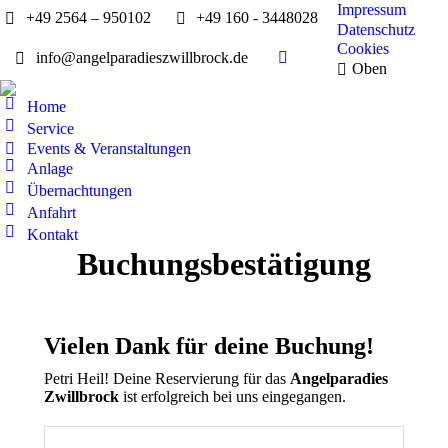
Impressum
+49 2564 – 950102
+49 160 - 3448028
Datenschutz
Cookies
info@angelparadieszwillbrock.de
Facebook
Oben
page
Home
opens
Service
in
Events & Veranstaltungen
new
Anlage
window
Übernachtungen
Anfahrt
Kontakt
Buchungsbestätigung
Vielen Dank für deine Buchung!
Petri Heil! Deine Reservierung für das
Angelparadies
Zwillbrock
ist erfolgreich bei uns eingegangen.